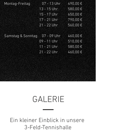
Montag-Freitag 07 - 13 Uhr
490,00 €
13 - 15 Uhr
580,00 €
15 - 17 Uhr
650,00 €
17 - 21 Uhr
790,00 €
21 - 22 Uhr
560,00 €
Samstag & Sonntag 07 - 09 Uhr
460,00 €
09 - 11 Uhr
510,00 €
11 - 21 Uhr
580,00 €
21 - 22 Uhr
460,00 €
GALERIE
Ein kleiner Einblick in unsere
3-Feld-Tennishalle